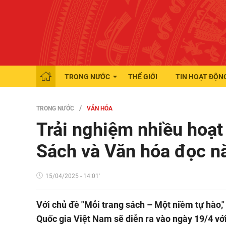
TRONG NƯỚC
THẾ GIỚI
TIN HOẠT ĐỘN
TRONG NƯỚC
VĂN HÓA
Trải nghiệm nhiều hoạt
Sách và Văn hóa đọc 
15/04/2025 - 14:01'
Với chủ đề "Mỗi trang sách – Một niềm tự hào,
Quốc gia Việt Nam sẽ diễn ra vào ngày 19/4 vớ