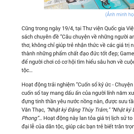
(Ảnh minh họ
Cũng trong ngày 19/4, tại Thư viện Quốc gia Vi
sách chuyên đề “Câu chuyện về những người anh 
thơ, không chỉ giúp trẻ nhận thức về các giá trị
thành những phẩm chất đạo đức tốt đẹp; Games
để người chơi có cơ hội tìm hiểu sâu hơn về c
tộc…
Hoạt động trải nghiệm “Cuốn sổ ký ức - Chuyện
cuốn sổ tay mang dấu ấn của người lính năm xưa
đựng tinh thần yêu nước nồng nàn, được sưu t
Văn Thạc,
“Nhật ký Đặng Thùy Trâm," “Nhật ký 
Phong”
… Hoạt động này lan tỏa giá trị lịch sử t
đại lễ của dân tộc, giúp các bạn trẻ biết trân tr