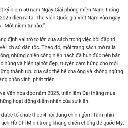
iết kỷ niệm 50 năm Ngày Giải phóng miền Nam, thống
025 diễn ra tại Thư viện Quốc gia Việt Nam vào ngày
h - Một niềm tự hào."
ịnh vai trò to lớn của sách trong việc bồi đắp tri
về lịch sử dân tộc. Theo đó, mỗi trang sách mở ra là
thống, những chiến công hiển hách đã hun đúc nên bản
ào hùng và hiện tại tốt đẹp, truyền cảm hứng cho mỗi
hững thành tựu của các thế hệ cha ông và không ngừng
ng phồn vinh, phát triển.
và Văn hóa đọc năm 2025, triển lãm Đại thắng mùa
những hoạt động điểm nhấn của sự kiện.
h, được tổ chức theo 4 nội dung chính gồm Tầm nhìn
tịch Hồ Chí Minh trong kháng chiến chống đế quốc Mỹ;