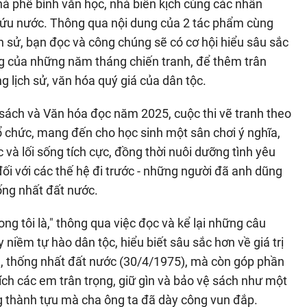
à phê bình văn học, nhà biên kịch cùng các nhân
cứu nước. Thông qua nội dung của 2 tác phẩm cùng
h sử, bạn đọc và công chúng sẽ có cơ hội hiểu sâu sắc
g của những năm tháng chiến tranh, để thêm trân
ng lịch sử, văn hóa quý giá của dân tộc.
ách và Văn hóa đọc năm 2025, cuộc thi vẽ tranh theo
ổ chức, mang đến cho học sinh một sân chơi ý nghĩa,
và lối sống tích cực, đồng thời nuôi dưỡng tình yêu
đối với các thế hệ đi trước - những người đã anh dũng
ống nhất đất nước.
ng tôi là," thông qua việc đọc và kể lại những câu
niềm tự hào dân tộc, hiểu biết sâu sắc hơn về giá trị
, thống nhất đất nước (30/4/1975), mà còn góp phần
ch các em trân trọng, giữ gìn và bảo vệ sách như một
ững thành tựu mà cha ông ta đã dày công vun đắp.