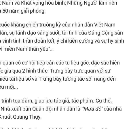
ệt Nam và Khát vọng hòa bình; Những Người làm nên
u 50 năm giải phóng.
cuộc kháng chiến trường kỳ của nhân dân Việt Nam
ắn, sự lãnh đạo sáng suốt, tài tình của Đảng Cộng sản
 vinh tinh thần đoàn kết, ý chí kiên cường và sự hy sinh
 vì miền Nam thân yêu”…
 quan có cơ hội tiếp cận các tư liệu gốc, đặc sắc hiện
 gia qua 2 hình thức: Trưng bày trực quan với sự
chiếu tài liệu số và Trưng bày tương tác số mang đến
u mới...
rình tọa đàm, giao lưu tác giả, tác phẩm. Cụ thể,
a Nhà xuất bản Quân đội nhân dân là
"Mưa đỏ"
của nhà
Khuất Quang Thụy.