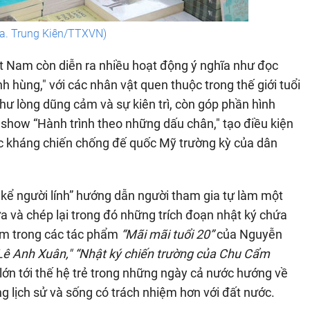
a. Trung Kiên/TTXVN)
ệt Nam còn diễn ra nhiều hoạt động ý nghĩa như đọc
hùng," với các nhân vật quen thuộc trong thế giới tuổi
 như lòng dũng cảm và sự kiên trì, còn góp phần hình
how “Hành trình theo những dấu chân," tạo điều kiện
uộc kháng chiến chống đế quốc Mỹ trường kỳ của dân
 kể người lính” hướng dẫn người tham gia tự làm một
 và chép lại trong đó những trích đoạn nhật ký chứa
ầm trong các tác phẩm
“Mãi mãi tuổi 20”
của Nguyễn
Lê Anh Xuân," “Nhật ký chiến trường của Chu Cẩm
o lớn tới thế hệ trẻ trong những ngày cả nước hướng về
ọng lịch sử và sống có trách nhiệm hơn với đất nước.