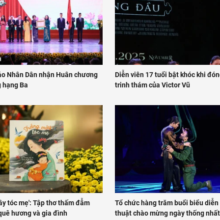
áo Nhân Dân nhận Huân chương
Diễn viên 17 tuổi bật khóc khi đó
 hạng Ba
trinh thám của Victor Vũ
ây tóc mẹ': Tập thơ thấm đẫm
Tổ chức hàng trăm buổi biểu diễn
quê hương và gia đình
thuật chào mừng ngày thống nhất