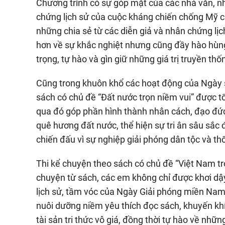
Chương trình có sự góp mặt của các nhà văn, nh
chứng lịch sử của cuộc kháng chiến chống Mỹ 
những chia sẻ từ các diễn giả và nhân chứng lịc
hơn về sự khắc nghiệt nhưng cũng đầy hào hùn
trọng, tự hào và gìn giữ những giá trị truyền thố
Cũng trong khuôn khổ các hoạt động của Ngày s
sách có chủ đề “Đất nước trọn niềm vui” được t
qua đó góp phần hình thành nhân cách, đạo đức 
quê hương đất nước, thể hiện sự tri ân sâu sắc 
chiến đấu vì sự nghiệp giải phóng dân tộc và th
Thi kể chuyện theo sách có chủ đề “Việt Nam tro
chuyện từ sách, các em không chỉ được khơi dậy 
lịch sử, tầm vóc của Ngày Giải phóng miền Nam
nuôi dưỡng niềm yêu thích đọc sách, khuyến khí
tài sản tri thức vô giá, đồng thời tự hào về nh