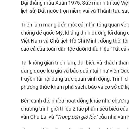
Đại thắng mùa Xuân 1975: Sức mạnh trí tuệ Vi
lịch sử; Đất nước trọn niềm vui và Thành tựu sa
Triển lãm mang đến một cái nhìn tổng quan về 
chống đế quốc Mỹ; khẳng định đường lối đúng đ
Việt Nam và Chủ tịch Hồ Chí Minh, đồng thời tôn
cao cả của toàn dân tộc dưới khẩu hiệu “Tất cả
Tại không gian triển lãm, đại biểu và khách tham
đang được lưu giữ và bảo quản tại Thư viện Quốc
truyền tải nội dung trực quan sinh động; Trình 
phương thức khám phá sách, báo và cơ sở dữ liệ
Bên cạnh đó, nhiều hoạt động khác như chương t
chương trình giới thiệu 2 tác phẩm tiêu biểu củ
văn Chu Lai và
"Trong cơn gió lốc"
của nhà văn 