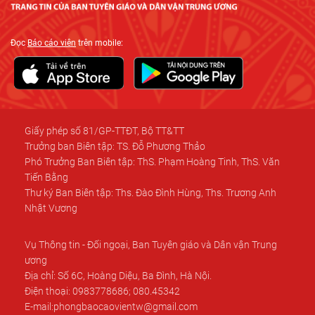
Đọc
Báo cáo viên
trên mobile:
Giấy phép số 81/GP-TTĐT, Bộ TT&TT
Trưởng ban Biên tập: TS. Đỗ Phương Thảo
Phó Trưởng Ban Biên tập: ThS. Phạm Hoàng Tinh, ThS. Văn
Tiến Bằng
Thư ký Ban Biên tập: Ths. Đào Đình Hùng, Ths. Trương Anh
Nhật Vương
Vụ Thông tin - Đối ngoại, Ban Tuyên giáo và Dân vận Trung
ương
Địa chỉ: Số 6C, Hoàng Diệu, Ba Đình, Hà Nội.
Điện thoại: 0983778686; 080.45342
E-mail:phongbaocaovientw@gmail.com