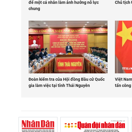
để một cá nhân làm ảnh hưởng nỗ lực
Chủ tịch
chung
Đoàn kiểm tra của Hội đồng Bầu cử Quốc
Việt Nam
gia làm việc tại tỉnh Thái Nguyên
tấn công