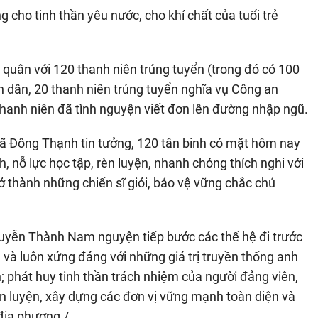
g cho tinh thần yêu nước, cho khí chất của tuổi trẻ
quân với 120 thanh niên trúng tuyển (trong đó có 100
n dân, 20 thanh niên trúng tuyển nghĩa vụ Công an
 thanh niên đã tình nguyện viết đơn lên đường nhập ngũ.
xã Đông Thạnh tin tưởng, 120 tân binh có mặt hôm nay
h, nỗ lực học tập, rèn luyện, nhanh chóng thích nghi với
trở thành những chiến sĩ giỏi, bảo vệ vững chắc chủ
uyễn Thành Nam nguyện tiếp bước các thế hệ đi trước
à luôn xứng đáng với những giá trị truyền thống anh
 phát huy tinh thần trách nhiệm của người đảng viên,
èn luyện, xây dựng các đơn vị vững mạnh toàn diện và
địa phương./.