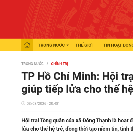
TRONG NƯỚC
THẾ GIỚI
TIN HOẠT ĐỘN
TRONG NƯỚC
CHÍNH TRỊ
TP Hồ Chí Minh: Hội tr
giúp tiếp lửa cho thế hệ
03/03/2026 - 20:48'
Hội trại Tòng quân của xã Đông Thạnh là hoạt đ
lửa cho thế hệ trẻ, đồng thời tạo niềm tin, tinh