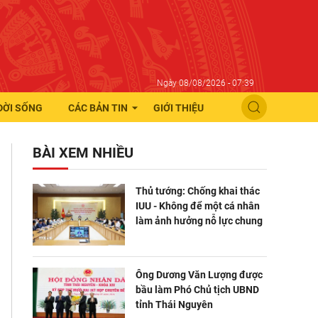
Ngày 08/08/2026 - 07:39
ĐỜI SỐNG
CÁC BẢN TIN
GIỚI THIỆU
BÀI XEM NHIỀU
Thủ tướng: Chống khai thác
IUU - Không để một cá nhân
làm ảnh hưởng nỗ lực chung
Ông Dương Văn Lượng được
bầu làm Phó Chủ tịch UBND
tỉnh Thái Nguyên