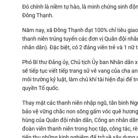
Đó chính là niềm tự hào, là minh chứng sinh độn
Đông Thạnh.
Năm nay, xã Đông Thạnh đạt 100% chỉ tiêu giao 
thanh niên trúng tuyển các đơn vị Quân đội nhâ
nhân dân). Đặc biệt, có 2 đảng viên trẻ và 1 nữ
Phó Bí thư Đảng ủy, Chủ tịch Ủy ban Nhân dân 
sẽ tiếp tục viết tiếp trang sử vẻ vang của cha an
môi trường kỷ luật, làm chủ khí tài hiện đại để 
quyền Tổ quốc.
Thay mặt các thanh niên nhập ngũ, tân binh Ng
bảo vệ vững chắc non sông gấm vóc quê hương v
hùng của Quân đội nhân dân, Công an nhân dân;
đoàn viên thanh niên trong học tập, công tác, r
tiếp thu những kinh nghiệm để trở về xây dựng 