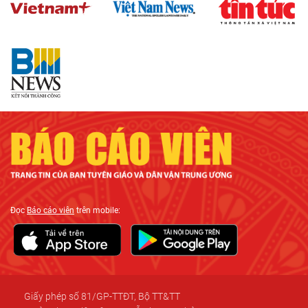
Đọc
Báo cáo viên
trên mobile:
Giấy phép số 81/GP-TTĐT, Bộ TT&TT