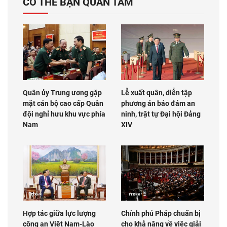
CÓ THỂ BẠN QUAN TÂM
Quân ủy Trung ương gặp
Lễ xuất quân, diễn tập
mặt cán bộ cao cấp Quân
phương án bảo đảm an
đội nghỉ hưu khu vực phía
ninh, trật tự Đại hội Đảng
Nam
XIV
Hợp tác giữa lực lượng
Chính phủ Pháp chuẩn bị
công an Việt Nam-Lào
cho khả năng về việc giải