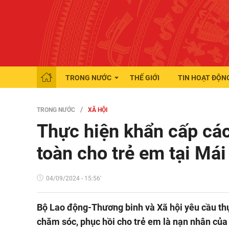
TRONG NƯỚC
THẾ GIỚI
TIN HOẠT ĐỘN
TRONG NƯỚC
XÃ HỘI
Thực hiện khẩn cấp cá
toàn cho trẻ em tại Má
04/09/2024 - 15:56'
Bộ Lao động-Thương binh và Xã hội yêu cầu th
chăm sóc, phục hồi cho trẻ em là nạn nhân củ