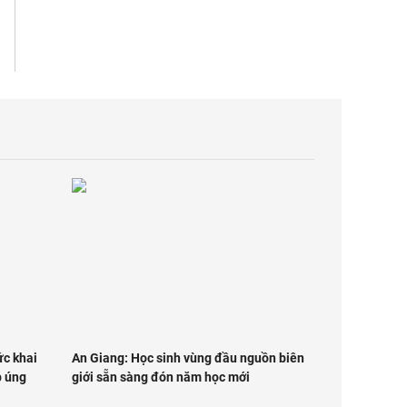
ức khai
An Giang: Học sinh vùng đầu nguồn biên
p úng
giới sẵn sàng đón năm học mới