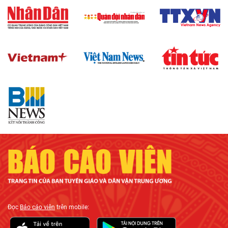
Đọc
Báo cáo viên
trên mobile: