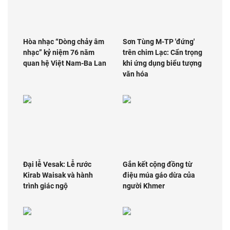
Hòa nhạc “Dòng chảy âm
Sơn Tùng M-TP 'đứng'
nhạc” kỷ niệm 76 năm
trên chim Lạc: Cẩn trọng
quan hệ Việt Nam-Ba Lan
khi ứng dụng biểu tượng
văn hóa
Đại lễ Vesak: Lễ rước
Gắn kết cộng đồng từ
Kirab Waisak và hành
điệu múa gáo dừa của
trình giác ngộ
người Khmer