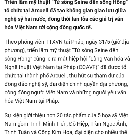
Triển lãm mỹ thuật “Từ sông Seine đến sông Hồng”
tổ chức tại Arcueil đã tạo không gian giao lưu giữa
nghệ sỹ hai nước, đồng thời lan tỏa các giá trị văn
hóa Việt Nam tới cộng đồng quốc tế.
Theo phóng viên TTXVN tại Pháp, ngày 31/5 (giờ địa
phương), triển lãm mỹ thuật “Từ sông Seine đến
sông Hồng” cùng lễ ra mắt hiệp hội “Làng Văn hóa và
Nghệ thuật Việt Nam tại Pháp (CCAVF)” đã được tổ
chức tại thành phố Arcueil, thu hút sự tham dự của
đông đảo nghệ sỹ, đại diện chính quyền địa phương,
cộng đồng người Việt Nam và những người yêu văn
hóa Việt Nam tại Pháp.
Sự kiện giới thiệu hơn 20 tác phẩm của 5 họa sỹ Việt
Nam gồm Trịnh Minh Tiến, Đỗ Hiệp, Trần Ngọc Ánh,
Trịnh Tuân và Công Kim Hoa, đại diện cho nhiều thế