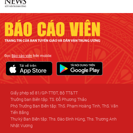
Đọc
Báo cáo viên
trên mobile:
Giấy phép số 81/GP-TTĐT, Bộ TT&TT
Trưởng ban Biên tập: TS. Đỗ Phương Thảo
Phó Trưởng Ban Biên tập: ThS. Phạm Hoàng Tinh, ThS. Văn
Tiến Bằng
Thư ký Ban Biên tập: Ths. Đào Đình Hùng, Ths. Trương Anh
Nhật Vương