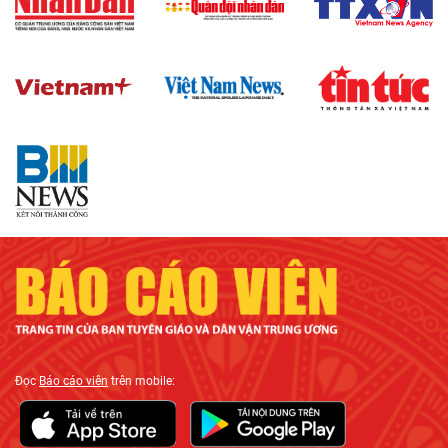
Đọc
Báo cáo viên
trên mobile: