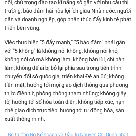
nổi, chú trọng đào tạo kĩ năng số gắn với nhu cầu thị
trường; bảo đảm hài hòa lợi ích giữa Nhà nước, người
dân và doanh nghiệp, góp phần thúc đẩy kinh tế phát
triển bền vững.
Việc thực hiện “5 đẩy mạnh," “5 bảo đảm” phải gắn
với “5 không" là không nói không, không nói khó,
không nói có mà không làm; không bàn lùi, chỉ bàn
làm; không để ai bị bỏ lại phía sau trong tiến trình
chuyển đổi số quốc gia, triển khai Đề án 06; không
tiền mặt, hướng tới mọi giao dịch thông qua phương
thức điện tử, phòng chống tham nhũng; không giấy
tờ, hướng tới số hóa toàn diện; không tiếp xúc, hạn
chế giao dịch trực tiếp; hướng tới tự động hóa, sản
xuất thông minh.
Bộ trưởng Bộ Kế hoạch và Đầu tư Nguyễn Chí Dũng phát