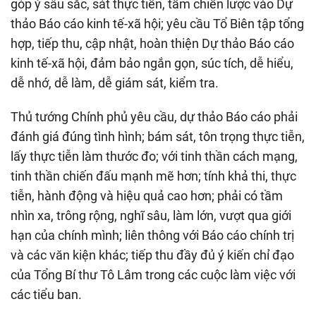
góp ý sâu sắc, sát thực tiễn, tầm chiến lược vào Dự
thảo Báo cáo kinh tế-xã hội; yêu cầu Tổ Biên tập tổng
hợp, tiếp thu, cập nhật, hoàn thiện Dự thảo Báo cáo
kinh tế-xã hội, đảm bảo ngắn gọn, súc tích, dễ hiểu,
dễ nhớ, dễ làm, dễ giám sát, kiểm tra.
Thủ tướng Chính phủ yêu cầu, dự thảo Báo cáo phải
đánh giá đúng tình hình; bám sát, tôn trọng thực tiễn,
lấy thực tiễn làm thước đo; với tinh thần cách mạng,
tinh thần chiến đấu mạnh mẽ hơn; tính khả thi, thực
tiễn, hành động và hiệu quả cao hơn; phải có tầm
nhìn xa, trông rộng, nghĩ sâu, làm lớn, vượt qua giới
hạn của chính mình; liên thông với Báo cáo chính trị
và các văn kiện khác; tiếp thu đầy đủ ý kiến chỉ đạo
của Tổng Bí thư Tô Lâm trong các cuộc làm việc với
các tiểu ban.