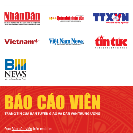
Đọc
Báo cáo viên
trên mobile: