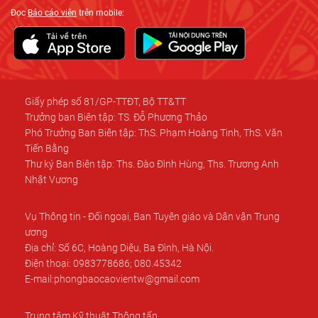
Đọc
Báo cáo viên
trên mobile:
Giấy phép số 81/GP-TTĐT, Bộ TT&TT
Trưởng ban Biên tập: TS. Đỗ Phương Thảo
Phó Trưởng Ban Biên tập: ThS. Phạm Hoàng Tinh, ThS. Văn
Tiến Bằng
Thư ký Ban Biên tập: Ths. Đào Đình Hùng, Ths. Trương Anh
Nhật Vương
Vụ Thông tin - Đối ngoại, Ban Tuyên giáo và Dân vận Trung
ương
Địa chỉ: Số 6C, Hoàng Diệu, Ba Đình, Hà Nội.
Điện thoại: 0983778686; 080.45342
E-mail:phongbaocaovientw@gmail.com
Trung tâm Kỹ thuật Thông tấn.