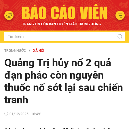
TRONG NƯỚC
XÃ HỘI
Quảng Trị hủy nổ 2 quả
đạn pháo còn nguyên
thuốc nổ sót lại sau chiến
tranh
01/12/2025 - 16:49'