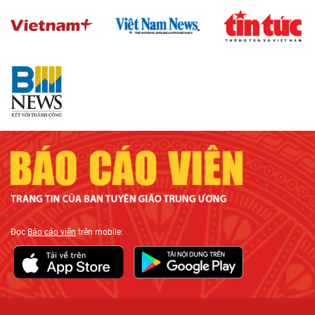
Đọc
Báo cáo viên
trên mobile: