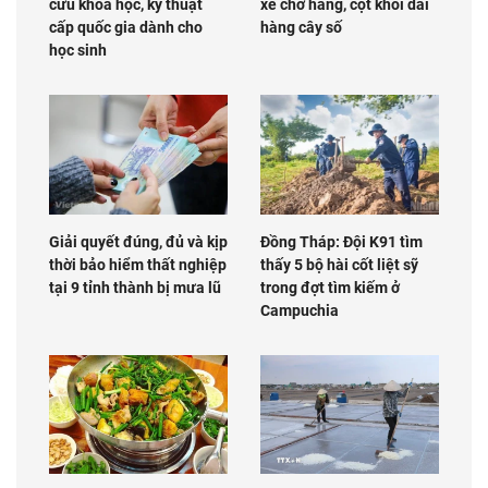
cứu khoa học, kỹ thuật
xe chở hàng, cột khói dài
cấp quốc gia dành cho
hàng cây số
học sinh
Giải quyết đúng, đủ và kịp
Đồng Tháp: Đội K91 tìm
thời bảo hiểm thất nghiệp
thấy 5 bộ hài cốt liệt sỹ
tại 9 tỉnh thành bị mưa lũ
trong đợt tìm kiếm ở
Campuchia