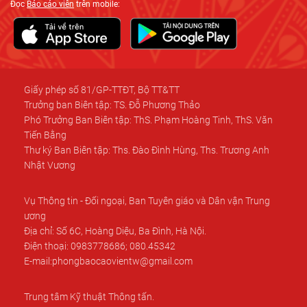
Đọc
Báo cáo viên
trên mobile:
Giấy phép số 81/GP-TTĐT, Bộ TT&TT
Trưởng ban Biên tập: TS. Đỗ Phương Thảo
Phó Trưởng Ban Biên tập: ThS. Phạm Hoàng Tinh, ThS. Văn
Tiến Bằng
Thư ký Ban Biên tập: Ths. Đào Đình Hùng, Ths. Trương Anh
Nhật Vương
Vụ Thông tin - Đối ngoại, Ban Tuyên giáo và Dân vận Trung
ương
Địa chỉ: Số 6C, Hoàng Diệu, Ba Đình, Hà Nội.
Điện thoại: 0983778686; 080.45342
E-mail:phongbaocaovientw@gmail.com
Trung tâm Kỹ thuật Thông tấn.