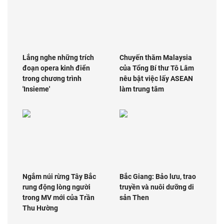
Lắng nghe những trích
Chuyến thăm Malaysia
đoạn opera kinh điển
của Tổng Bí thư Tô Lâm
trong chương trình
nêu bật việc lấy ASEAN
'Insieme'
làm trung tâm
Ngắm núi rừng Tây Bắc
Bắc Giang: Bảo lưu, trao
rung động lòng người
truyền và nuôi dưỡng di
trong MV mới của Trần
sản Then
Thu Hường