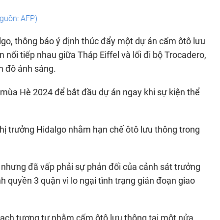
guồn: AFP)
lgo, thông báo ý định thúc đẩy một dự án cấm ôtô lưu
nối tiếp nhau giữa Tháp Eiffel và lối đi bộ Trocadero,
h đô ánh sáng.
mùa Hè 2024 để bắt đầu dự án ngay khi sự kiện thể
hị trưởng Hidalgo nhằm hạn chế ôtô lưu thông trong
 nhưng đã vấp phải sự phản đối của cảnh sát trưởng
h quyền 3 quận vì lo ngại tình trạng gián đoạn giao
oạch tương tự nhằm cấm ôtô lưu thông tại một nửa