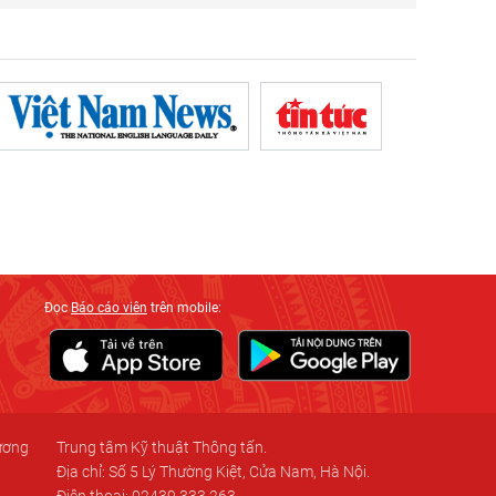
Đọc
Báo cáo viên
trên mobile:
 ương
Trung tâm Kỹ thuật Thông tấn.
Địa chỉ: Số 5 Lý Thường Kiệt, Cửa Nam, Hà Nội.
Điện thoại: 02439.333.263