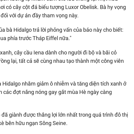
ơi có cây cột đá biểu tượng Luxor Obelisk. Bà hy vọng
 đối với dự án đầy tham vọng này.
a bà Hidalgo trả lời phỏng vấn của báo này cho biết:
ua phía trước Tháp Eiffel nữa."
anh, cây cầu Iena dành cho người đi bộ và bãi cỏ
ồng lại, tất cả sẽ cùng nhau tạo thành một công viên
à Hidalgo nhằm giảm ô nhiễm và tăng diện tích xanh ở
ến các đợt nắng nóng gay gắt mùa Hè ngày càng
ã giành được thắng lợi lớn nhất trong quá trình đô thị
ờ kè bên hữu ngạn Sông Seine.