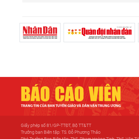
Giấy phép số 81/GP-TTĐT, Bộ TT&TT
Trưởng ban Biên tập: TS. Đỗ Phương Thảo
Phó Trưởng Ban Biên tập: ThS. Phạm Hoàng Tinh, ThS. Văn T