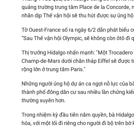
quảng trường trung tâm Place de la Concorde, n
nhân dịp Thế vận hội sẽ thu hút được sự ủng hộ
Tờ Ouest-France số ra ngày 6/2 dẫn phát biểu củ
“Sau Thế vận hội Olympic, sẽ không còn ôtô đi q
Thị trưởng Hidalgo nhấn mạnh: "Một Trocadero x
Champ-de-Mars dưới chân tháp Eiffel sẽ được tr
rộng lớn ở trung tâm Paris."
Những người ủng hộ dự án ca ngợi nỗ lực của b
thành phố đông dân cư sau nhiều lần chứng ki
thường xuyên hơn.
Trong nhiệm kỳ đầu tiên nắm quyền, bà Hidalgo đ
hóa, với một lối đi riêng cho người đi bộ trên b