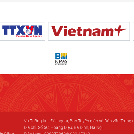
Vụ Thông tin - Đối ngoại, Ban Tuyên giáo và Dân vận Trung
Địa chỉ: Số 6C, Hoàng Diệu, Ba Đình, Hà Nội.
iến Bằng
Điện thoại: 0983778686; 080.45342