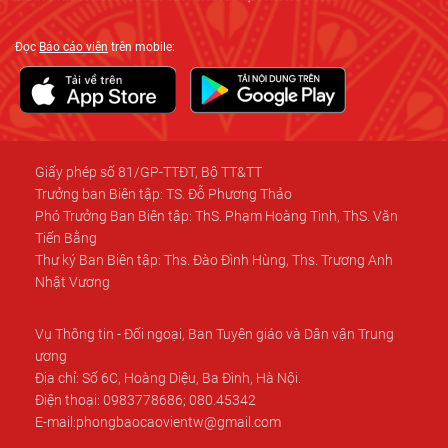
Đọc
Báo cáo viên
trên mobile:
Giấy phép số 81/GP-TTĐT, Bộ TT&TT
Trưởng ban Biên tập: TS. Đỗ Phương Thảo
Phó Trưởng Ban Biên tập: ThS. Phạm Hoàng Tinh, ThS. Văn
Tiến Bằng
Thư ký Ban Biên tập: Ths. Đào Đình Hùng, Ths. Trương Anh
Nhật Vương
Vụ Thông tin - Đối ngoại, Ban Tuyên giáo và Dân vận Trung
ương
Địa chỉ: Số 6C, Hoàng Diệu, Ba Đình, Hà Nội.
Điện thoại: 0983778686; 080.45342
E-mail:phongbaocaovientw@gmail.com