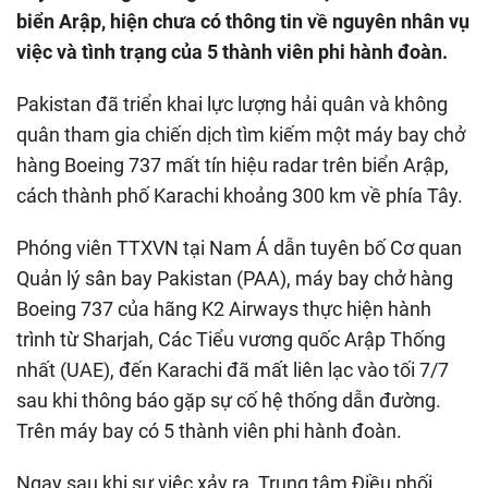
biển Arập, hiện chưa có thông tin về nguyên nhân vụ
việc và tình trạng của 5 thành viên phi hành đoàn.
Pakistan đã triển khai lực lượng hải quân và không
quân tham gia chiến dịch tìm kiếm một máy bay chở
hàng Boeing 737 mất tín hiệu radar trên biển Arập,
cách thành phố Karachi khoảng 300 km về phía Tây.
Phóng viên TTXVN tại Nam Á dẫn tuyên bố Cơ quan
Quản lý sân bay Pakistan (PAA), máy bay chở hàng
Boeing 737 của hãng K2 Airways thực hiện hành
trình từ Sharjah, Các Tiểu vương quốc Arập Thống
nhất (UAE), đến Karachi đã mất liên lạc vào tối 7/7
sau khi thông báo gặp sự cố hệ thống dẫn đường.
Trên máy bay có 5 thành viên phi hành đoàn.
Ngay sau khi sự việc xảy ra, Trung tâm Điều phối