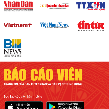
Đọc
Báo cáo viên
trên mobile: