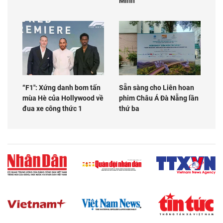
Minh
“F1": Xứng danh bom tấn
Sẵn sàng cho Liên hoan
mùa Hè của Hollywood về
phim Châu Á Đà Nẵng lần
đua xe công thức 1
thứ ba