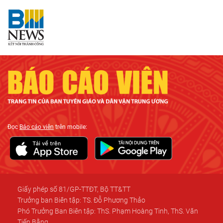
Đọc
Báo cáo viên
trên mobile:
Giấy phép số 81/GP-TTĐT, Bộ TT&TT
Trưởng ban Biên tập: TS. Đỗ Phương Thảo
Phó Trưởng Ban Biên tập: ThS. Phạm Hoàng Tinh, ThS. Văn
Tiến Bằng