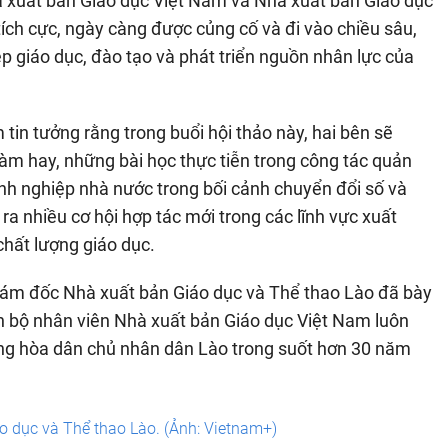
 xuất bản Giáo dục Việt Nam và Nhà xuất bản Giáo dục
 tích cực, ngày càng được củng cố và đi vào chiều sâu,
p giáo dục, đào tạo và phát triển nguồn nhân lực của
in tưởng rằng trong buổi hội thảo này, hai bên sẽ
làm hay, những bài học thực tiễn trong công tác quản
anh nghiệp nhà nước trong bối cảnh chuyển đổi số và
a nhiều cơ hội hợp tác mới trong các lĩnh vực xuất
chất lượng giáo dục.
iám đốc Nhà xuất bản Giáo dục và Thể thao Lào đã bày
n bộ nhân viên Nhà xuất bản Giáo dục Việt Nam luôn
Cộng hòa dân chủ nhân dân Lào trong suốt hơn 30 năm
 dục và Thể thao Lào. (Ảnh: Vietnam+)