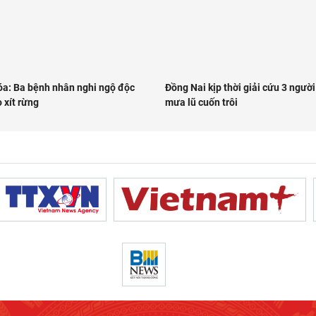
a: Ba bệnh nhân nghi ngộ độc
Đồng Nai kịp thời giải cứu 3 người
 xít rừng
mưa lũ cuốn trôi