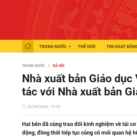
TRONG NƯỚC
THẾ GIỚI
TIN HOẠT ĐỘN
TRONG NƯỚC
XÃ HỘI
Nhà xuất bản Giáo dục
tác với Nhà xuất bản G
03/06/2026 - 15:19'
Hai bên đã cùng trao đổi kinh nghiệm về tái c
động, đồng thời tiếp tục củng cố mối quan hệ hữ