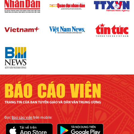
Đọc
Báo cáo viên
trên mobile: