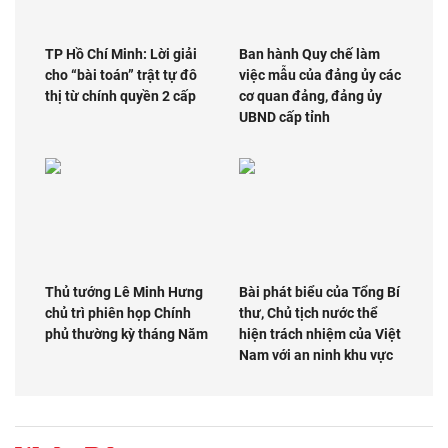
TP Hồ Chí Minh: Lời giải
Ban hành Quy chế làm
cho “bài toán” trật tự đô
việc mẫu của đảng ủy các
thị từ chính quyền 2 cấp
cơ quan đảng, đảng ủy
UBND cấp tỉnh
Thủ tướng Lê Minh Hưng
Bài phát biểu của Tổng Bí
chủ trì phiên họp Chính
thư, Chủ tịch nước thể
phủ thường kỳ tháng Năm
hiện trách nhiệm của Việt
Nam với an ninh khu vực