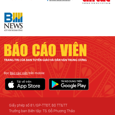
Đọc
Báo cáo viên
trên mobile:
Giấy phép số 81/GP-TTĐT, Bộ TT&TT
Trưởng ban Biên tập: TS. Đỗ Phương Thảo