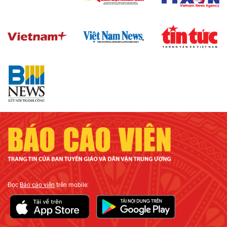
Đọc
Báo cáo viên
trên mobile: