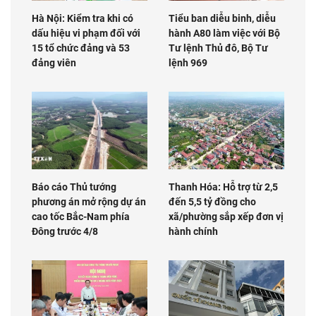
Hà Nội: Kiểm tra khi có
Tiểu ban diễu binh, diễu
dấu hiệu vi phạm đối với
hành A80 làm việc với Bộ
15 tổ chức đảng và 53
Tư lệnh Thủ đô, Bộ Tư
đảng viên
lệnh 969
Báo cáo Thủ tướng
Thanh Hóa: Hỗ trợ từ 2,5
phương án mở rộng dự án
đến 5,5 tỷ đồng cho
cao tốc Bắc-Nam phía
xã/phường sắp xếp đơn vị
Đông trước 4/8
hành chính