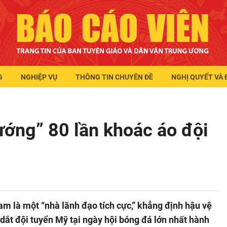
G
NGHIỆP VỤ
THÔNG TIN CHUYÊN ĐỀ
NGHỊ QUYẾT VÀ 
 tướng” 80 lần khoác áo đội
m là một “nhà lãnh đạo tích cực,” khẳng định hậu vệ
dắt đội tuyển Mỹ tại ngày hội bóng đá lớn nhất hành