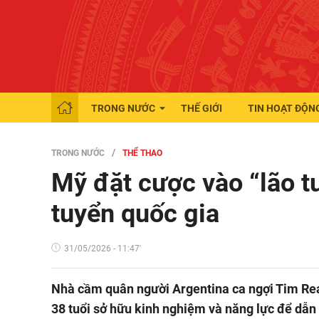
TRONG NƯỚC
THẾ GIỚI
TIN HOẠT ĐỘN
TRONG NƯỚC
THỂ THAO
Mỹ đặt cược vào “lão
tuyển quốc gia
31/05/2026 - 11:47'
Nhà cầm quân người Argentina ca ngợi Tim Rea
38 tuổi sở hữu kinh nghiệm và năng lực để dẫn 