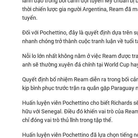
lãnh đạo trong bối cảnh đội tuyển Mỹ chuẩn bị 
thời chiến lược gia người Argentina, Ream đã m
tuyển.
Đối với Pochettino, đây là quyết định dựa trên 
nhanh chóng trở thành cuộc tranh luận về tuổi tá
Nỗi lo lớn nhất không nằm ở việc Ream được tra
anh sẽ thường xuyên đá chính tại World Cup ha
Quyết định bổ nhiệm Ream diễn ra trong bối cản
kịp bình phục trước trận ra quân gặp Paraguay 
Huấn luyện viên Pochettino cho biết Richards sẽ 
hữu với Senegal. Điều đó khiến vai trò của Rea
chỉ đóng vai trò thủ lĩnh trong tập thể.
Huấn luyện viên Pochettino đã lựa chọn tiếng n