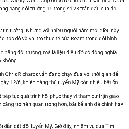
bước vào kỳ World Cup được tổ chức trên sân nhà. Dưới
ang băng đội trưởng 16 trong số 23 trận đấu của đội
sự tin tưởng. Nhưng với nhiều người hâm mộ, điều này
c, tốc độ và vai trò thực tế của Ream trong đội hình.
o băng đội trưởng, mà là liệu điều đó có đồng nghĩa
y không.
h Chris Richards vẫn đang chạy đua với thời gian để
ngày 12/6, khiến hàng thủ tuyển Mỹ còn nhiều bất ổn.
tiếp tục quá trình hồi phục thay vì tham dự trận giao
m càng trở nên quan trọng hơn, bất kể anh đá chính hay
ói dẫn dắt đội tuyển Mỹ. Giờ đây, nhiệm vụ của Tim