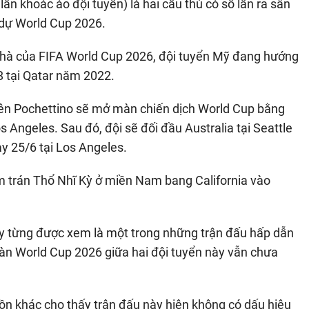
lần khoác áo đội tuyển) là hai cầu thủ có số lần ra sân
 dự World Cup 2026.
 nhà của FIFA World Cup 2026, đội tuyển Mỹ đang hướng
/8 tại Qatar năm 2022.
iên Pochettino sẽ mở màn chiến dịch World Cup bằng
 Angeles. Sau đó, đội sẽ đối đầu Australia tại Seattle
ày 25/6 tại Los Angeles.
m trán Thổ Nhĩ Kỳ ở miền Nam bang California vào
y từng được xem là một trong những trận đấu hấp dẫn
màn World Cup 2026 giữa hai đội tuyển này vẫn chưa
uồn khác cho thấy trận đấu này hiện không có dấu hiệu