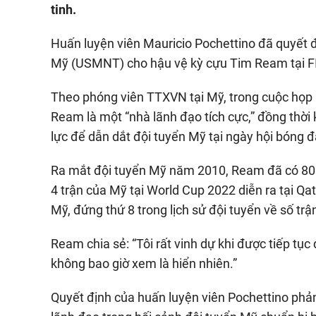
tinh.
Huấn luyện viên Mauricio Pochettino đã quyết 
Mỹ (USMNT) cho hậu vệ kỳ cựu Tim Ream tại FI
Theo phóng viên TTXVN tại Mỹ, trong cuộc họp 
Ream là một “nhà lãnh đạo tích cực,” đồng thời
lực để dẫn dắt đội tuyển Mỹ tại ngày hội bóng đ
Ra mắt đội tuyển Mỹ năm 2010, Ream đã có 80 l
4 trận của Mỹ tại World Cup 2022 diễn ra tại Qa
Mỹ, đứng thứ 8 trong lịch sử đội tuyển về số trậ
Ream chia sẻ: “Tôi rất vinh dự khi được tiếp tục
không bao giờ xem là hiển nhiên.”
Quyết định của huấn luyện viên Pochettino phả