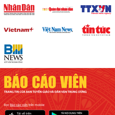
Đọc
Báo cáo viên
trên mobile: