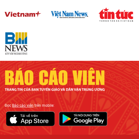
Đọc
Báo cáo viên
trên mobile: