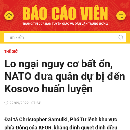
THẾ GIỚI
Lo ngại nguy cơ bất ổn,
NATO đưa quân dự bị đến
Kosovo huấn luyện
22/09/2022 - 07:24'
Đại tá Christopher Samulki, Phó Tư lệnh khu vực
phía Đông của KFOR, khẳng định quyết định điều