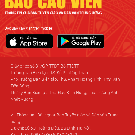
Đọc
Báo cáo viên
trên mobile:
Giấy phép số 81/GP-TTĐT, Bộ TT&TT
Trưởng ban Biên tập: TS. Đỗ Phương Thảo
Phó Trưởng Ban Biên tập: ThS. Phạm Hoàng Tinh, ThS. Văn
Tiến Bằng
Thư ký Ban Biên tập: Ths. Đào Đình Hùng, Ths. Trương Anh
Nhật Vương
Vụ Thông tin - Đối ngoại, Ban Tuyên giáo và Dân vận Trung
ương
Địa chỉ: Số 6C, Hoàng Diệu, Ba Đình, Hà Nội.
Điện thoại: 0983778686; 080.45342