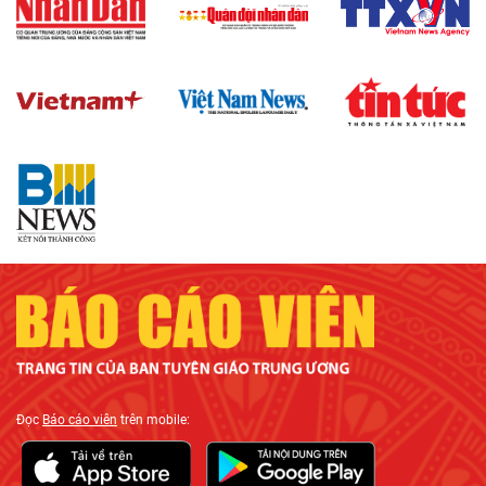
Đọc
Báo cáo viên
trên mobile: