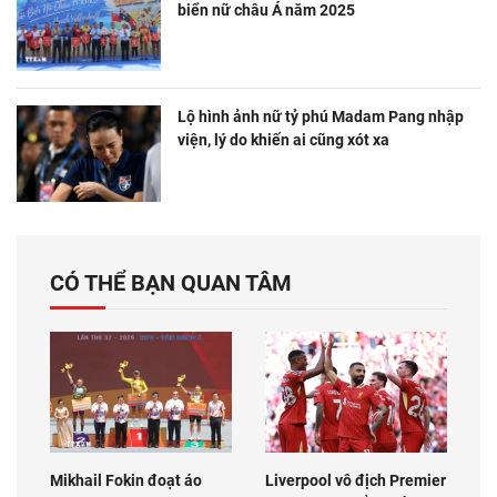
biển nữ châu Á năm 2025
Lộ hình ảnh nữ tỷ phú Madam Pang nhập
viện, lý do khiến ai cũng xót xa
CÓ THỂ BẠN QUAN TÂM
Mikhail Fokin đoạt áo
Liverpool vô địch Premier