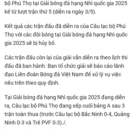
bộ Phú Thọ tại Giải bóng đá hạng Nhì quốc gia 2025
kể từ lượt trận thứ 5 (diễn ra ngày 3/5).
Kết quả các trận đấu đã diễn ra của Câu lạc bộ Phú
Thọ với các đội bóng tại Giải bóng đá hạng Nhì quốc
gia 2025 sẽ bị hủy bỏ.
Các trận đấu còn lại của giải vẫn diễn ra theo lịch thi
đấu đã ban hành. Ban tổ chức giải sẽ báo cáo lãnh
đạo Liên đoàn Bóng đá Việt Nam để xử lý vụ việc
nêu trên theo quy định.
Tại Giải bóng đá hạng Nhì quốc gia 2025 đang diễn
ra, Câu lạc bộ Phú Thọ đang xếp cuối bảng A sau 3
trận toàn thua (trước Câu lạc bộ Bắc Ninh 0-4, Quảng
Ninh 0-3 và Trẻ PVF 0-3)./.