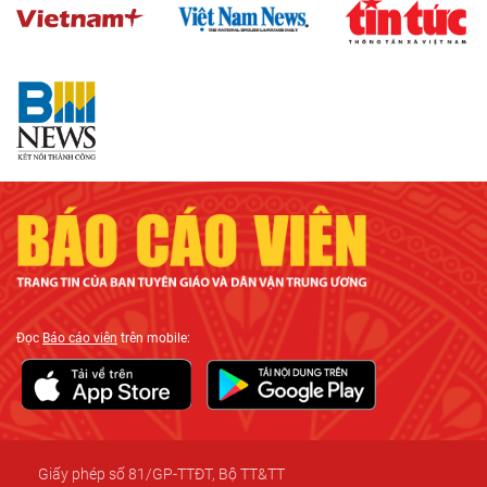
Đọc
Báo cáo viên
trên mobile:
Giấy phép số 81/GP-TTĐT, Bộ TT&TT