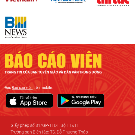
Đọc
Báo cáo viên
trên mobile:
Giấy phép số 81/GP-TTĐT, Bộ TT&TT
Trưởng ban Biên tập: TS. Đỗ Phương Thảo