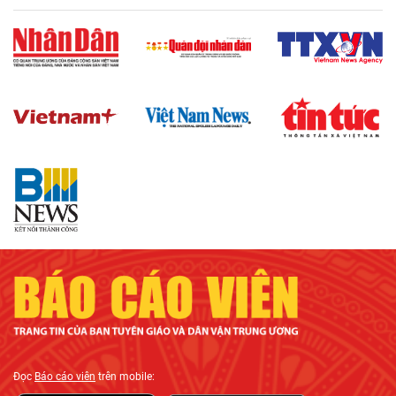
Đọc
Báo cáo viên
trên mobile: