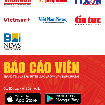
Đọc
Báo cáo viên
trên mobile: