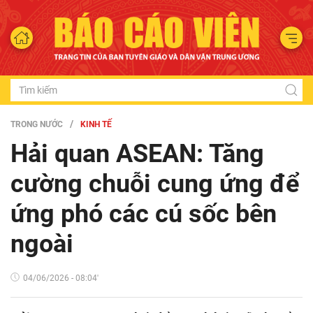
TRONG NƯỚC
KINH TẾ
Hải quan ASEAN: Tăng
cường chuỗi cung ứng để
ứng phó các cú sốc bên
ngoài
04/06/2026 - 08:04'