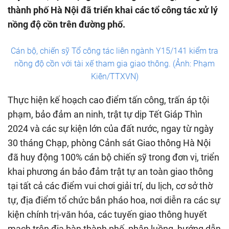
thành phố Hà Nội đã triển khai các tổ công tác xử lý
nồng độ cồn trên đường phố.
Cán bộ, chiến sỹ Tổ công tác liên ngành Y15/141 kiểm tra
nồng độ cồn với tài xế tham gia giao thông. (Ảnh: Phạm
Kiên/TTXVN)
Thực hiện kế hoạch cao điểm tấn công, trấn áp tội
phạm, bảo đảm an ninh, trật tự dịp Tết Giáp Thìn
2024 và các sự kiện lớn của đất nước, ngay từ ngày
30 tháng Chạp, phòng Cảnh sát Giao thông Hà Nội
đã huy động 100% cán bộ chiến sỹ trong đơn vị, triển
khai phương án bảo đảm trật tự an toàn giao thông
tại tất cả các điểm vui chơi giải trí, du lịch, cơ sở thờ
tự, địa điểm tổ chức bắn pháo hoa, nơi diễn ra các sự
kiện chính trị-văn hóa, các tuyến giao thông huyết
mạch trên địa bàn thành phố, phân luồng, hướng dẫn