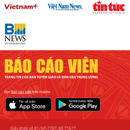
Đọc
Báo cáo viên
trên mobile:
Giấy phép số 81/GP-TTĐT, Bộ TT&TT