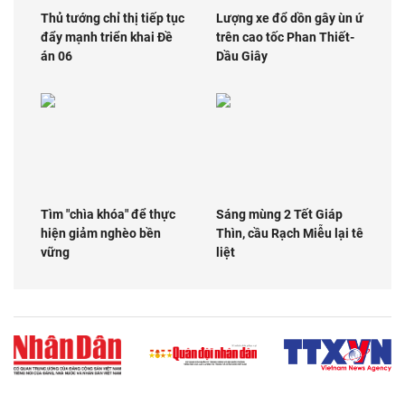
Thủ tướng chỉ thị tiếp tục
Lượng xe đổ dồn gây ùn ứ
đẩy mạnh triển khai Đề
trên cao tốc Phan Thiết-
án 06
Dầu Giây
Tìm "chìa khóa" để thực
Sáng mùng 2 Tết Giáp
hiện giảm nghèo bền
Thìn, cầu Rạch Miễu lại tê
vững
liệt