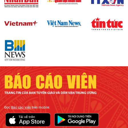
Đọc
Báo cáo viên
trên mobile: