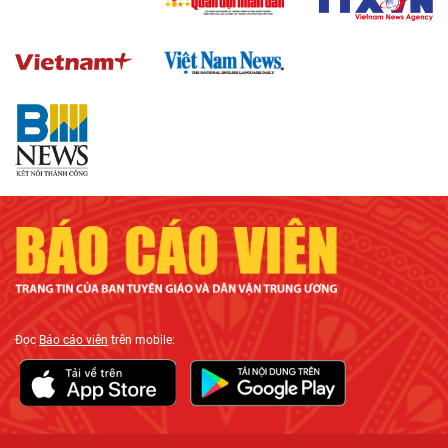
Đọc
Báo cáo viên
trên mobile: