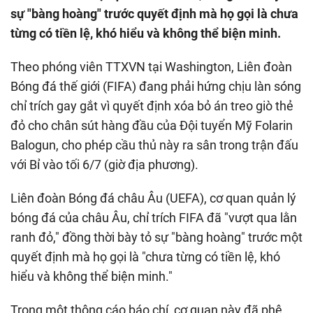
sự "bàng hoàng" trước quyết định mà họ gọi là chưa
từng có tiền lệ, khó hiểu và không thể biện minh.
Theo phóng viên TTXVN tại Washington, Liên đoàn
Bóng đá thế giới (FIFA) đang phải hứng chịu làn sóng
chỉ trích gay gắt vì quyết định xóa bỏ án treo giò thẻ
đỏ cho chân sút hàng đầu của Đội tuyển Mỹ Folarin
Balogun, cho phép cầu thủ này ra sân trong trận đấu
với Bỉ vào tối 6/7 (giờ địa phương).
Liên đoàn Bóng đá châu Âu (UEFA), cơ quan quản lý
bóng đá của châu Âu, chỉ trích FIFA đã "vượt qua lằn
ranh đỏ," đồng thời bày tỏ sự "bàng hoàng" trước một
quyết định mà họ gọi là "chưa từng có tiền lệ, khó
hiểu và không thể biện minh."
Trong một thông cáo báo chí, cơ quan này đã phê