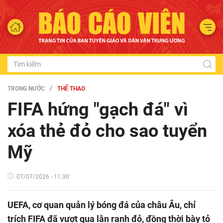
TRONG NƯỚC
THỂ THAO
FIFA hứng "gạch đá" vì
xóa thẻ đỏ cho sao tuyển
Mỹ
07/07/2026 - 11:30'
UEFA, cơ quan quản lý bóng đá của châu Âu, chỉ
trích FIFA đã vượt qua lằn ranh đỏ, đồng thời bày tỏ