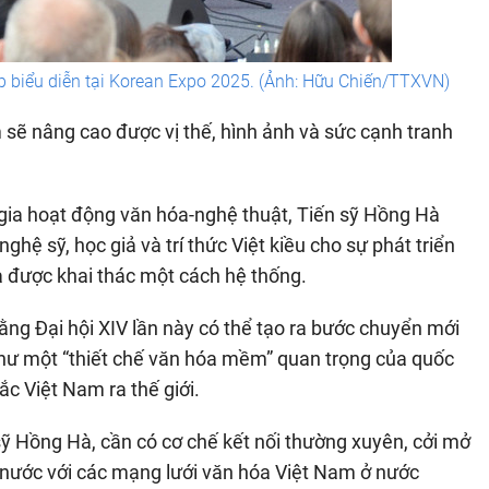
 biểu diễn tại Korean Expo 2025. (Ảnh: Hữu Chiến/TTXVN)
sẽ nâng cao được vị thế, hình ảnh và sức cạnh tranh
 gia hoạt động văn hóa-nghệ thuật, Tiến sỹ Hồng Hà
hệ sỹ, học giả và trí thức Việt kiều cho sự phát triển
a được khai thác một cách hệ thống.
ằng Đại hội XIV lần này có thể tạo ra bước chuyển mới
như một “thiết chế văn hóa mềm” quan trọng của quốc
ắc Việt Nam ra thế giới.
sỹ Hồng Hà, cần có cơ chế kết nối thường xuyên, cởi mở
g nước với các mạng lưới văn hóa Việt Nam ở nước