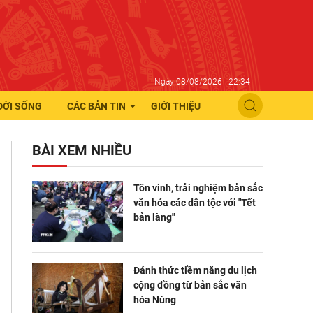
Ngày 08/08/2026 - 22:34
ĐỜI SỐNG
CÁC BẢN TIN
GIỚI THIỆU
BÀI XEM NHIỀU
Tôn vinh, trải nghiệm bản sắc
văn hóa các dân tộc với "Tết
bản làng"
Đánh thức tiềm năng du lịch
cộng đồng từ bản sắc văn
hóa Nùng