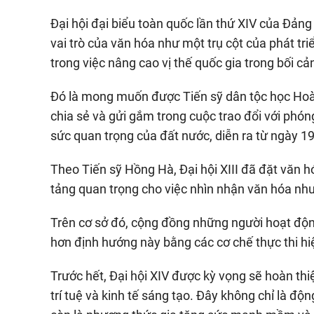
Đại hội đại biểu toàn quốc lần thứ XIV của Đản
vai trò của văn hóa như một trụ cột của phát t
trong việc nâng cao vị thế quốc gia trong bối cả
Đó là mong muốn được Tiến sỹ dân tộc học Hoàn
chia sẻ và gửi gắm trong cuộc trao đổi với phóng
sức quan trọng của đất nước, diễn ra từ ngày 19
Theo Tiến sỹ Hồng Hà, Đại hội XIII đã đặt văn hó
tảng quan trọng cho việc nhìn nhận văn hóa như 
Trên cơ sở đó, cộng đồng những người hoạt độn
hơn định hướng này bằng các cơ chế thực thi hi
Trước hết, Đại hội XIV được kỳ vọng sẽ hoàn th
trí tuệ và kinh tế sáng tạo. Đây không chỉ là độ