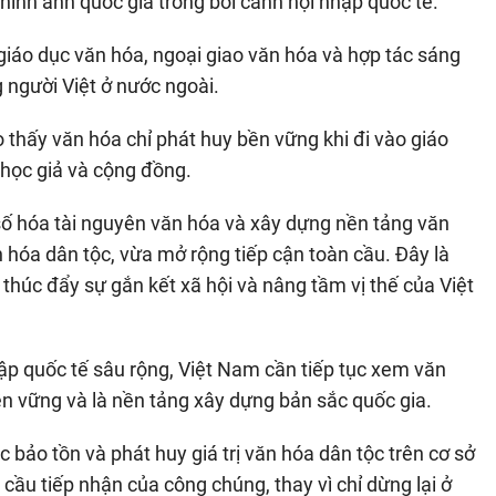
ình ảnh quốc gia trong bối cảnh hội nhập quốc tế.
iáo dục văn hóa, ngoại giao văn hóa và hợp tác sáng
g người Việt ở nước ngoài.
thấy văn hóa chỉ phát huy bền vững khi đi vào giáo
 học giả và cộng đồng.
 số hóa tài nguyên văn hóa và xây dựng nền tảng văn
 hóa dân tộc, vừa mở rộng tiếp cận toàn cầu. Đây là
thúc đẩy sự gắn kết xã hội và nâng tầm vị thế của Việt
ập quốc tế sâu rộng, Việt Nam cần tiếp tục xem văn
ền vững và là nền tảng xây dựng bản sắc quốc gia.
 bảo tồn và phát huy giá trị văn hóa dân tộc trên cơ sở
 cầu tiếp nhận của công chúng, thay vì chỉ dừng lại ở