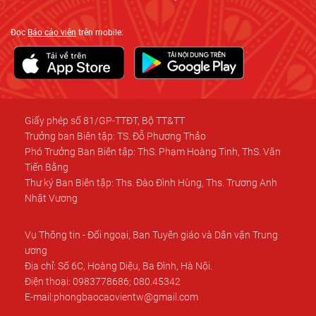
Đọc
Báo cáo viên
trên mobile:
Giấy phép số 81/GP-TTĐT, Bộ TT&TT
Trưởng ban Biên tập: TS. Đỗ Phương Thảo
Phó Trưởng Ban Biên tập: ThS. Phạm Hoàng Tinh, ThS. Văn
Tiến Bằng
Thư ký Ban Biên tập: Ths. Đào Đình Hùng, Ths. Trương Anh
Nhật Vương
Vụ Thông tin - Đối ngoại, Ban Tuyên giáo và Dân vận Trung
ương
Địa chỉ: Số 6C, Hoàng Diệu, Ba Đình, Hà Nội.
Điện thoại: 0983778686; 080.45342
E-mail:phongbaocaovientw@gmail.com