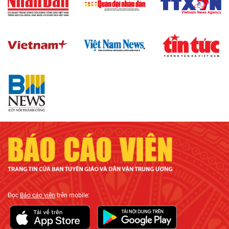
Đọc
Báo cáo viên
trên mobile: