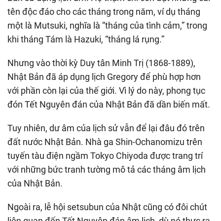
tên độc đáo cho các tháng trong năm, ví dụ tháng
một là Mutsuki, nghĩa là “tháng của tình cảm,” trong
khi tháng Tám là Hazuki, “tháng lá rụng.”
Nhưng vào thời kỳ Duy tân Minh Trị (1868-1889),
Nhật Bản đã áp dụng lịch Gregory để phù hợp hơn
với phần còn lại của thế giới. Vì lý do này, phong tục
đón Tết Nguyên đán của Nhật Bản đã dần biến mất.
Tuy nhiên, dư âm của lịch sử vẫn để lại đâu đó trên
đất nước Nhật Bản. Nhà ga Shin-Ochanomizu trên
tuyến tàu điện ngầm Tokyo Chiyoda được trang trí
với những bức tranh tường mô tả các tháng âm lịch
của Nhật Bản.
Ngoài ra, lễ hội setsubun của Nhật cũng có đôi chút
liên quan đến Tết Nguyên đán âm lịch, dù nó thực ra