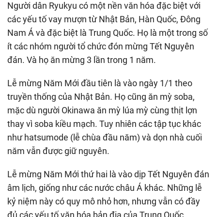
Người dân Ryukyu có một nền văn hóa đặc biệt với
các yếu tố vay mượn từ Nhật Bản, Hàn Quốc, Đông
Nam Á và đặc biệt là Trung Quốc. Họ là một trong số
ít các nhóm người tổ chức đón mừng Tết Nguyên
đán. Và họ ăn mừng 3 lần trong 1 năm.
Lễ mừng Năm Mới đầu tiên là vào ngày 1/1 theo
truyền thống của Nhật Bản. Họ cũng ăn mỳ soba,
mặc dù người Okinawa ăn mỳ lúa mỳ cùng thịt lợn
thay vì soba kiều mạch. Tuy nhiên các tập tục khác
như hatsumode (lễ chùa đầu năm) và dọn nhà cuối
năm vẫn được giữ nguyên.
Lễ mừng Năm Mới thứ hai là vào dịp Tết Nguyên đán
âm lịch, giống như các nước châu Á khác. Những lễ
kỷ niệm này có quy mô nhỏ hơn, nhưng vẫn có đầy
đủ các yếu tố văn hóa bản địa của Trung Quốc.