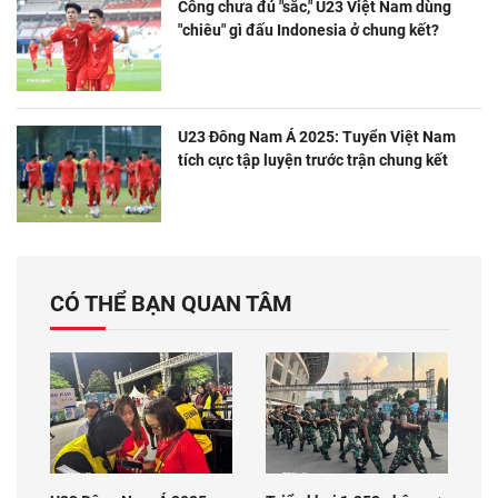
Công chưa đủ "sắc," U23 Việt Nam dùng
"chiêu" gì đấu Indonesia ở chung kết?
U23 Đông Nam Á 2025: Tuyển Việt Nam
tích cực tập luyện trước trận chung kết
CÓ THỂ BẠN QUAN TÂM