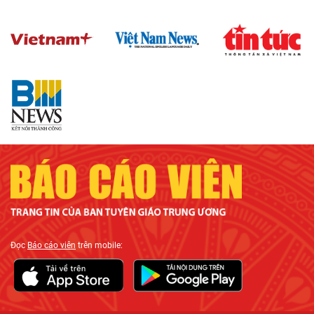
Đọc
Báo cáo viên
trên mobile: