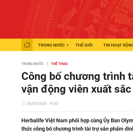
TRONG NƯỚC
THẾ GIỚI
TIN HOẠT ĐỘN
TRONG NƯỚC
THỂ THAO
Công bố chương trình t
vận động viên xuất sắ
28/05/2026 - 16:52'
Herbalife Việt Nam phối hợp cùng Ủy Ban Oly
thức công bố chương trình tài trợ sản phẩm di