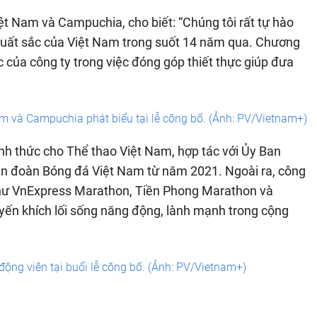
t Nam và Campuchia, cho biết: “Chúng tôi rất tự hào
 xuất sắc của Việt Nam trong suốt 14 năm qua. Chương
 của công ty trong việc đóng góp thiết thực giúp đưa
 và Campuchia phát biểu tại lễ công bố. (Ảnh: PV/Vietnam+)
ính thức cho Thể thao Việt Nam, hợp tác với Ủy Ban
ên đoàn Bóng đá Việt Nam từ năm 2021. Ngoài ra, công
như VnExpress Marathon, Tiền Phong Marathon và
ến khích lối sống năng động, lành mạnh trong cộng
ộng viên tại buổi lễ công bố. (Ảnh: PV/Vietnam+)