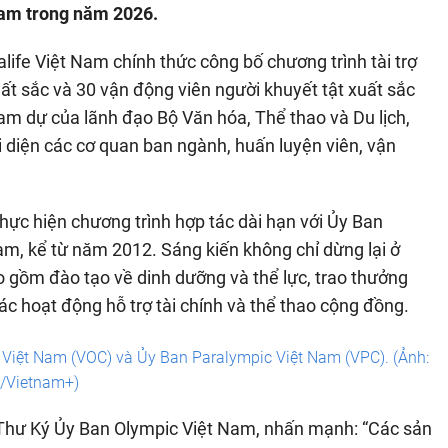
Nam trong năm 2026.
ife Việt Nam chính thức công bố chương trình tài trợ
t sắc và 30 vận động viên người khuyết tật xuất sắc
am dự của lãnh đạo Bộ Văn hóa, Thể thao và Du lịch,
 diện các cơ quan ban ngành, huấn luyện viên, vận
thực hiện chương trình hợp tác dài hạn với Ủy Ban
m, kể từ năm 2012. Sáng kiến không chỉ dừng lại ở
gồm đào tạo về dinh dưỡng và thể lực, trao thưởng
c hoạt động hỗ trợ tài chính và thể thao cộng đồng.
 Việt Nam (VOC) và Ủy Ban Paralympic Việt Nam (VPC). (Ảnh:
/Vietnam+)
g Thư Ký Ủy Ban Olympic Việt Nam, nhấn mạnh: “Các sản