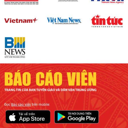
Đọc
Báo cáo viên
trên mobile: