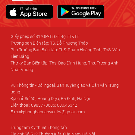
Giấy phép số 81/GP-TTĐT, Bộ TT&TT
Trưởng ban Biên tập: TS. Đỗ Phương Thảo
Phó Trưởng Ban Biên tập: ThS. Phạm Hoàng Tinh, ThS. Văn
Tiến Bằng
Thư ký Ban Biên tập: Ths. Đào Đình Hùng, Ths. Trương Anh
Nhật Vương
Vụ Thông tin - Đối ngoại, Ban Tuyên giáo và Dân vận Trung
ương
Địa chỉ: Số 6C, Hoàng Diệu, Ba Đình, Hà Nội.
Điện thoại: 0983778686; 080.45342
E-mail:phongbaocaovientw@gmail.com
Trung tâm Kỹ thuật Thông tấn.
Địa chỉ: Số 5 Lý Thường Kiệt, Cửa Nam, Hà Nội.