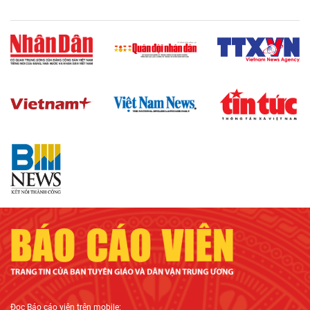
Đọc
Báo cáo viên
trên mobile: