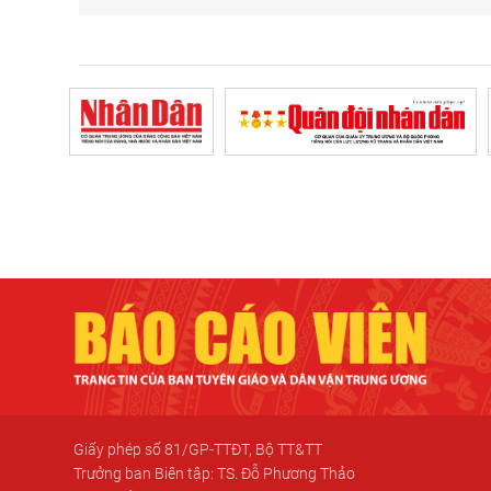
Giấy phép số 81/GP-TTĐT, Bộ TT&TT
Trưởng ban Biên tập: TS. Đỗ Phương Thảo