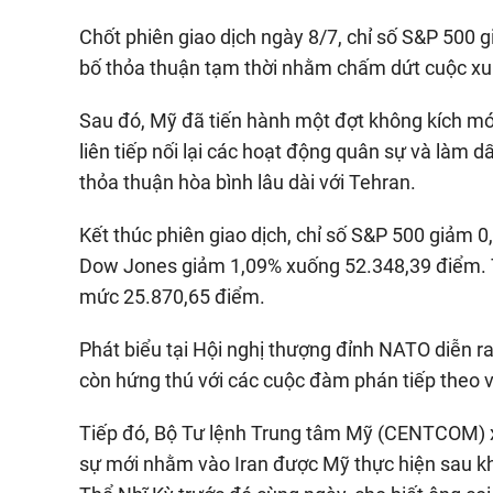
Chốt phiên giao dịch ngày 8/7, chỉ số S&P 500
bố thỏa thuận tạm thời nhằm chấm dứt cuộc xung
Sau đó, Mỹ đã tiến hành một đợt không kích mớ
liên tiếp nối lại các hoạt động quân sự và làm 
thỏa thuận hòa bình lâu dài với Tehran.
Kết thúc phiên giao dịch, chỉ số S&P 500 giảm 
Dow Jones giảm 1,09% xuống 52.348,39 điểm. T
mức 25.870,65 điểm.
Phát biểu tại Hội nghị thượng đỉnh NATO diễn 
còn hứng thú với các cuộc đàm phán tiếp theo vớ
Tiếp đó, Bộ Tư lệnh Trung tâm Mỹ (CENTCOM) x
sự mới nhằm vào Iran được Mỹ thực hiện sau kh