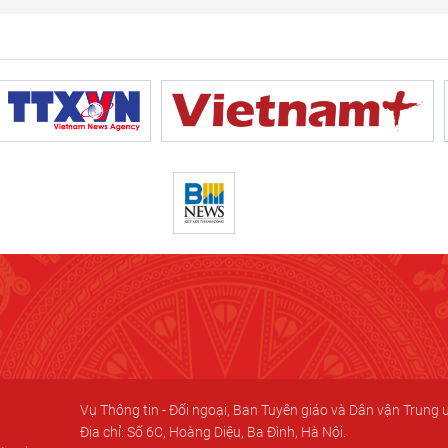
Vụ Thông tin - Đối ngoại, Ban Tuyên giáo và Dân vận Trung
Địa chỉ: Số 6C, Hoàng Diệu, Ba Đình, Hà Nội.