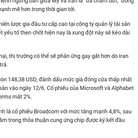
i lệnh ngừng bắn giữa Mỹ và Iran là "đã chấm dứt," đồng
ạnh mẽ hơn trong thời gian tới.
ến lược gia đầu tư cấp cao tại công ty quản lý tài sản
yếu tố then chốt hiện nay là xung đột này sẽ kéo dài
hại, thị trường có thể sẽ phản ứng gay gắt hơn do Iran
trả.
còn 148,38 USD, đánh dấu mức giá đóng cửa thấp nhất
n sàn vào ngày 12/6. Cổ phiếu của Microsoft và Alphabet
forms mất 2%.
anh là cổ phiếu Broadcom với mức tăng mạnh 4,8%, sau
nằm trong thỏa thuận cung ứng chip được ký kết đầu