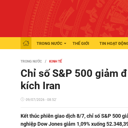
TRONG NƯỚC
THẾ GIỚI
TIN HOẠT ĐỘN
TRONG NƯỚC
KINH TẾ
Chỉ số S&P 500 giảm đ
kích Iran
09/07/2026 - 08:52'
Kết thúc phiên giao dịch 8/7, chỉ số S&P 500 g
nghiệp Dow Jones giảm 1,09% xuống 52.348,3