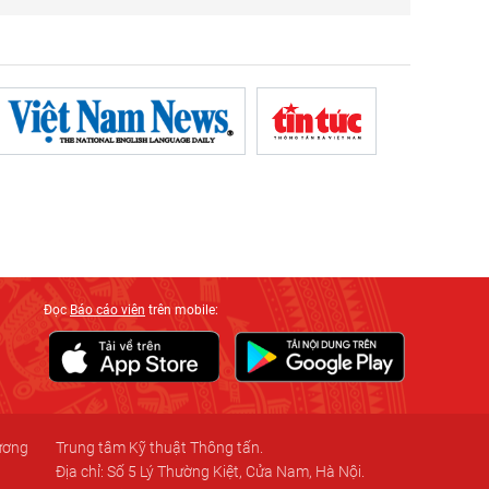
Đọc
Báo cáo viên
trên mobile:
 ương
Trung tâm Kỹ thuật Thông tấn.
Địa chỉ: Số 5 Lý Thường Kiệt, Cửa Nam, Hà Nội.