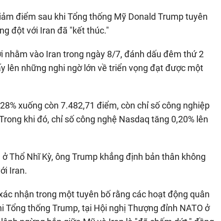
 giảm điểm sau khi Tổng thống Mỹ Donald Trump tuyên
 đột với Iran đã "kết thúc."
i nhằm vào Iran trong ngày 8/7, đánh dấu đêm thứ 2
dấy lên những nghi ngờ lớn về triển vọng đạt được một
0,28% xuống còn 7.482,71 điểm, còn chỉ số công nghiệp
rong khi đó, chỉ số công nghệ Nasdaq tăng 0,20% lên
ra ở Thổ Nhĩ Kỳ, ông Trump khẳng định bản thân không
i Iran.
ác nhận trong một tuyên bố rằng các hoạt động quân
i Tổng thống Trump, tại Hội nghị Thượng đỉnh NATO ở