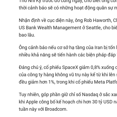
Thổ Nhĩ Kỳ trước đó cùng ngày, cho biết ông co
thời cảnh báo sẽ có những hoạt động quân sự m
Nhận định về cục diện này, ông Rob Haworth, Chi
US Bank Wealth Management ở Seattle, cho biết 
bao lâu.
Ông cảnh báo nếu cơ sở hạ tầng của Iran bị tổn 
nhiều khả năng sẽ tiến hành các biện pháp đáp 
Đáng chú ý, cổ phiếu SpaceX giảm 0,8% xuống 
của công ty hàng không vũ trụ này kể từ khi lê
đều giảm hơn 1%, trong khi cổ phiếu Meta Plat
Tuy nhiên, góp phần giữ chỉ số Nasdaq ở sắc x
khi Apple công bố kế hoạch chi hơn 30 tỷ USD 
tuần này với Broadcom.