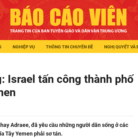
G
NGHIỆP VỤ
THÔNG TIN CHUYÊN ĐỀ
NGHỊ QUYẾT VÀ 
 Israel tấn công thành phố
men
ichay Adraee, đã yêu cầu những người dân sống ở các
hía Tây Yemen phải sơ tán.