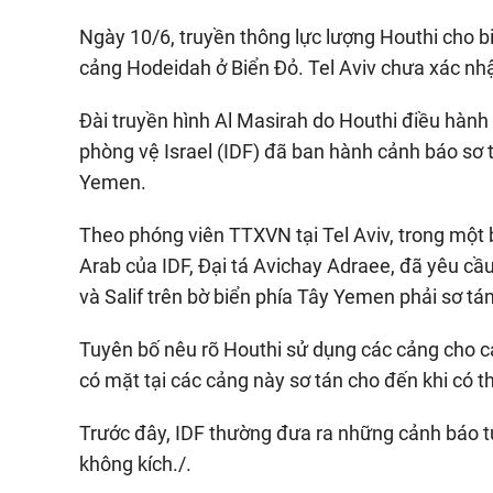
Ngày 10/6, truyền thông lực lượng Houthi cho bi
cảng Hodeidah ở Biển Đỏ. Tel Aviv chưa xác nhậ
Đài truyền hình Al Masirah do Houthi điều hành đ
phòng vệ Israel (IDF) đã ban hành cảnh báo sơ t
Yemen.
Theo phóng viên TTXVN tại Tel Aviv, trong một 
Arab của IDF, Đại tá Avichay Adraee, đã yêu c
và Salif trên bờ biển phía Tây Yemen phải sơ tán
Tuyên bố nêu rõ Houthi sử dụng các cảng cho c
có mặt tại các cảng này sơ tán cho đến khi có 
Trước đây, IDF thường đưa ra những cảnh báo t
không kích./.