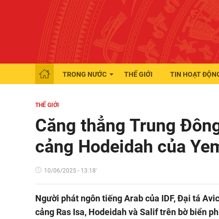
TRONG NƯỚC
THẾ GIỚI
TIN HOẠT ĐỘN
THẾ GIỚI
Căng thẳng Trung Đông:
cảng Hodeidah của Ye
10/06/2025 - 13:18'
Người phát ngôn tiếng Arab của IDF, Đại tá Av
cảng Ras Isa, Hodeidah và Salif trên bờ biển p