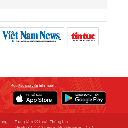
Đọc
Báo cáo viên
trên mobile:
 ương
Trung tâm Kỹ thuật Thông tấn.
Địa chỉ: Số 5 Lý Thường Kiệt, Cửa Nam, Hà Nội.