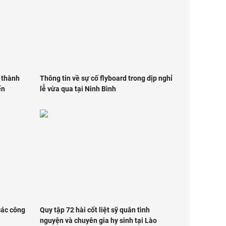
m thành
Thông tin về sự cố flyboard trong dịp nghỉ
̉n
lễ vừa qua tại Ninh Bình
các công
Quy tập 72 hài cốt liệt sỹ quân tình
nguyện và chuyên gia hy sinh tại Lào