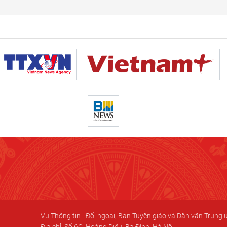
Vụ Thông tin - Đối ngoại, Ban Tuyên giáo và Dân vận Trung
Địa chỉ: Số 6C, Hoàng Diệu, Ba Đình, Hà Nội.