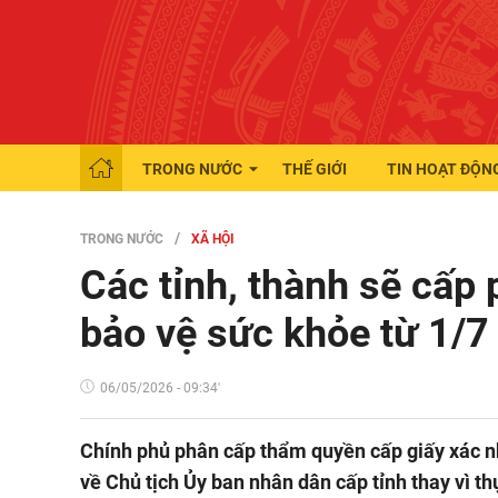
TRONG NƯỚC
THẾ GIỚI
TIN HOẠT ĐỘN
TRONG NƯỚC
XÃ HỘI
Các tỉnh, thành sẽ cấp
bảo vệ sức khỏe từ 1/7
06/05/2026 - 09:34'
Chính phủ phân cấp thẩm quyền cấp giấy xác 
về Chủ tịch Ủy ban nhân dân cấp tỉnh thay vì th