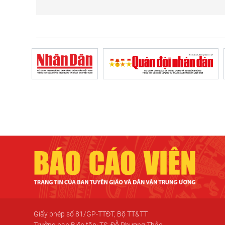
Giấy phép số 81/GP-TTĐT, Bộ TT&TT
Trưởng ban Biên tập: TS. Đỗ Phương Thảo