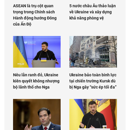
ASEAN là trụ cột quan
5 nước châu Âu thảo luận
trọng trong Chính sách
về Ukraine và xây dựng
Hành động hướng Đông
khả năng phòng vệ
của Ấn Độ
Nêu lằn ranh đỏ, Ukraine
Ukraine bảo toàn binh lực
kiên quyết không nhượng
tại chiến trường Kursk dù
bộ lãnh thổ cho Nga
bị Nga gây “sức ép tối đa”