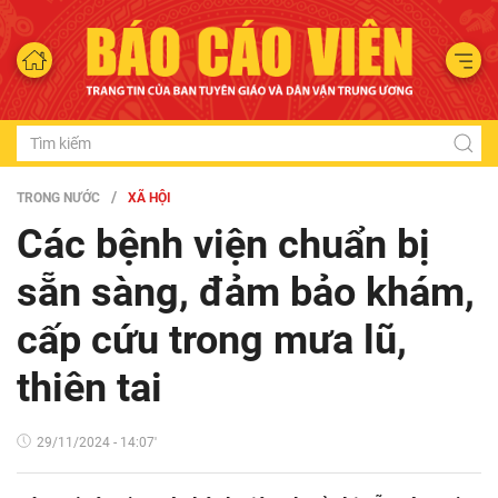
TRONG NƯỚC
XÃ HỘI
Các bệnh viện chuẩn bị
sẵn sàng, đảm bảo khám,
cấp cứu trong mưa lũ,
thiên tai
29/11/2024 - 14:07'