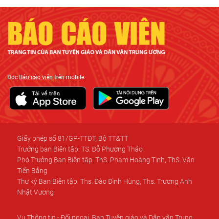
Đọc
Báo cáo viên
trên mobile:
Giấy phép số 81/GP-TTĐT, Bộ TT&TT
Trưởng ban Biên tập: TS. Đỗ Phương Thảo
Phó Trưởng Ban Biên tập: ThS. Phạm Hoàng Tinh, ThS. Văn
Tiến Bằng
Thư ký Ban Biên tập: Ths. Đào Đình Hùng, Ths. Trương Anh
Nhật Vương
Vụ Thông tin - Đối ngoại, Ban Tuyên giáo và Dân vận Trung