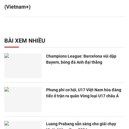
(Vietnam+)
BÀI XEM NHIỀU
Champions League: Barcelona vùi dập
Bayern, bóng đá Anh đại thắng
Phung phí cơ hội, U17 Việt Nam hòa đáng
tiếc ở trận ra quân Vòng loại U17 châu Á
Luang Prabang sẵn sàng cho giải chạy