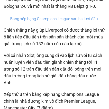
Bologna 2-0 và mới nhất là thắng RB Leipzig 1-0.
Bảng xếp hạng Champions League sau ba lượt đấu.
Chiến thắng này giúp
Liverpool có được thắng lợi thứ
6 liên tiếp đầu tiên trên sân sân khách của một mùa
giải trong lịch sử 132 năm của câu lạc bộ.
Với cá nhân Slot, ông cũng đi vào lịch sử với tư cách
huấn luyện viên đầu tiên giành chiến thắng tới 11
trong số 12 trận đầu tiên dẫn dắt đội bóng trên mọi
đấu trường trong lịch sử giải đấu hàng đầu nước
Anh.
Xếp thứ 3 trên bảng xếp hạng Champions League
chính là nhà đương kim vô địch Premier League,
Manchester City (7 điểm).