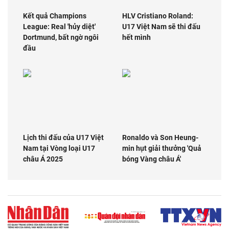
Kết quả Champions
HLV Cristiano Roland:
League: Real 'hủy diệt'
U17 Việt Nam sẽ thi đấu
Dortmund, bất ngờ ngôi
hết mình
đầu
Lịch thi đấu của U17 Việt
Ronaldo và Son Heung-
Nam tại Vòng loại U17
min hụt giải thưởng 'Quả
châu Á 2025
bóng Vàng châu Á'