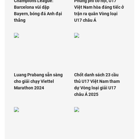
Champions League:
Phung phí cơ hội, U17
Barcelona vùi dập
Việt Nam hòa đáng tiếc ở
Bayern, bóng đá Anh đại
trận ra quân Vòng loại
thắng
U17 châu Á
Luang Prabang sẵn sàng
Chốt danh sách 23 cầu
cho giải chạy Viettel
thủ U17 Việt Nam tham
Marathon 2024
dự Vòng loại giải U17
châu Á 2025