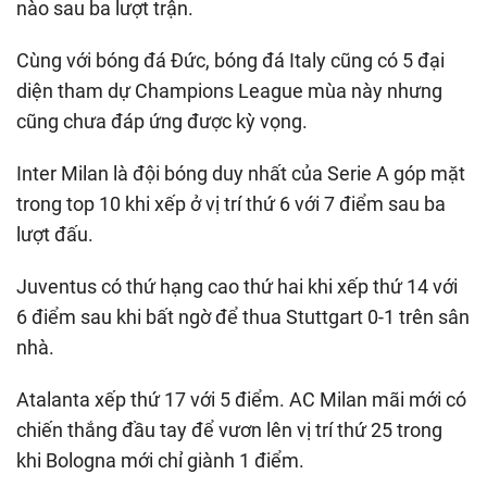
nào sau ba lượt trận.
Cùng với bóng đá Đức, bóng đá Italy cũng có 5 đại
diện tham dự Champions League mùa này nhưng
cũng chưa đáp ứng được kỳ vọng.
Inter Milan là đội bóng duy nhất của Serie A góp mặt
trong top 10 khi xếp ở vị trí thứ 6 với 7 điểm sau ba
lượt đấu.
Juventus có thứ hạng cao thứ hai khi xếp thứ 14 với
6 điểm sau khi bất ngờ để thua Stuttgart 0-1 trên sân
nhà.
Atalanta xếp thứ 17 với 5 điểm. AC Milan mãi mới có
chiến thắng đầu tay để vươn lên vị trí thứ 25 trong
khi Bologna mới chỉ giành 1 điểm.