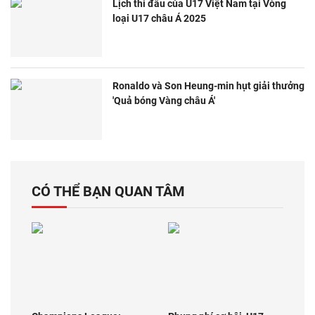
Lịch thi đấu của U17 Việt Nam tại Vòng
loại U17 châu Á 2025
Ronaldo và Son Heung-min hụt giải thưởng
'Quả bóng Vàng châu Á'
CÓ THỂ BẠN QUAN TÂM