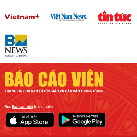
Đọc
Báo cáo viên
trên mobile: