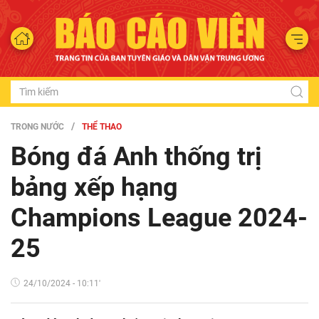
TRONG NƯỚC
THỂ THAO
Bóng đá Anh thống trị
bảng xếp hạng
Champions League 2024-
25
24/10/2024 - 10:11'