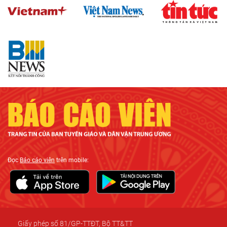
Đọc
Báo cáo viên
trên mobile:
Giấy phép số 81/GP-TTĐT, Bộ TT&TT