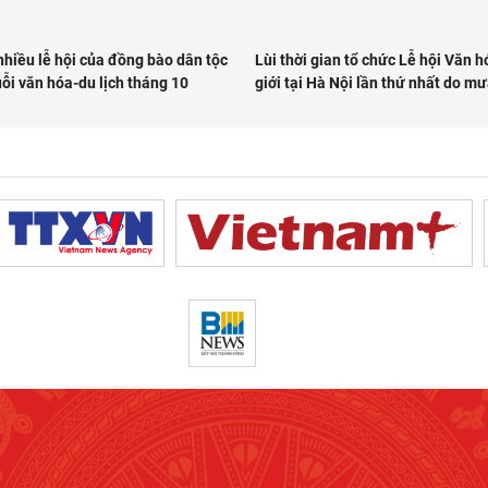
nhiều lễ hội của đồng bào dân tộc
Lùi thời gian tổ chức Lễ hội Văn 
ỗi văn hóa-du lịch tháng 10
giới tại Hà Nội lần thứ nhất do m