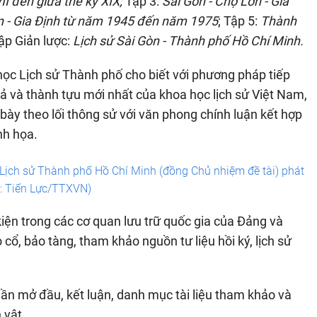
II đến giữa thế kỷ XIX;
Tập 3:
Sài Gòn - Chợ Lớn - Gia
n - Gia Định từ năm 1945 đến năm 1975
; Tập 5:
Thành
Tập Giản lược:
Lịch sử Sài Gòn - Thành phố Hồ Chí Minh.
học Lịch sử Thành phố cho biết với phương pháp tiếp
uả và thành tựu mới nhất của khoa học lịch sử Việt Nam,
 bày theo lối thông sử với văn phong chính luận kết hợp
inh họa.
 Lịch sử Thành phố Hồ Chí Minh (đồng Chủ nhiệm đề tài) phát
h: Tiến Lực/TTXVN)
 kiện trong các cơ quan lưu trữ quốc gia của Đảng và
o cổ, bảo tàng, tham khảo nguồn tư liệu hồi ký, lịch sử
ần mở đầu, kết luận, danh mục tài liệu tham khảo và
 vật.