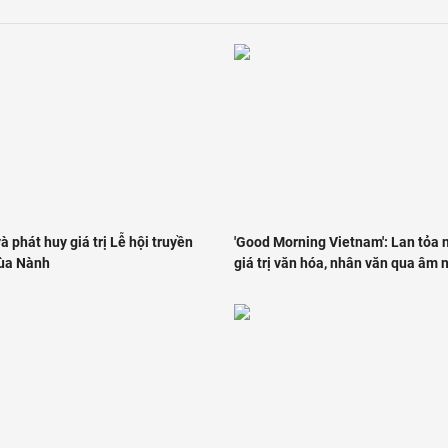
à phát huy giá trị Lễ hội truyền
'Good Morning Vietnam': Lan tỏa
ùa Nành
giá trị văn hóa, nhân văn qua âm 