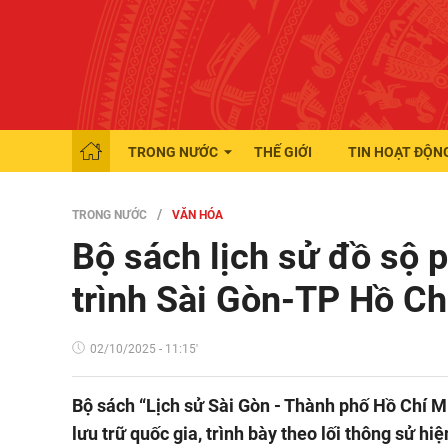
TRONG NƯỚC
THẾ GIỚI
TIN HOẠT ĐỘN
TRONG NƯỚC
VĂN HÓA
Bộ sách lịch sử đồ sộ p
trình Sài Gòn-TP Hồ Ch
02/10/2025 - 11:15'
Bộ sách “Lịch sử Sài Gòn - Thành phố Hồ Chí Min
lưu trữ quốc gia, trình bày theo lối thông sử hiệ