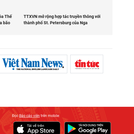
hóa Thế
TTXVN mở rộng hợp tác truyền thông với
ưa bão
thành phố St. Petersburg của Nga
Đọc
Báo cáo viên
trên mobile: