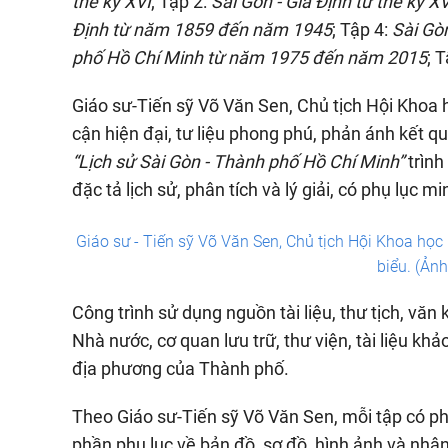
thế kỷ XVI
; Tập 2:
Sài Gòn - Gia Định từ thế kỷ XV
Định từ năm 1859 đến năm 1945
; Tập 4:
Sài Gò
phố Hồ Chí Minh từ năm 1975 đến năm 2015
; 
Giáo sư-Tiến sỹ Võ Văn Sen, Chủ tịch Hội Khoa 
cận hiện đại, tư liệu phong phú, phản ánh kết q
“Lịch sử Sài Gòn - Thành phố Hồ Chí Minh”
trình
đặc tả lịch sử, phân tích và lý giải, có phụ lục m
Giáo sư - Tiến sỹ Võ Văn Sen, Chủ tịch Hội Khoa học
biểu. (Ản
Công trình sử dụng nguồn tài liệu, thư tịch, văn
Nhà nước, cơ quan lưu trữ, thư viện, tài liệu khả
địa phương của Thành phố.
Theo Giáo sư-Tiến sỹ Võ Văn Sen, mỗi tập có ph
phần phụ lục về bản đồ, sơ đồ, hình ảnh và nhân